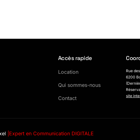
Accès rapide
Coor
Rue des
Location
6200 Bo
(Derniè
Qui sommes-nous
Réserv
site int
Contact
xel
|
Expert en Communication DIGITALE