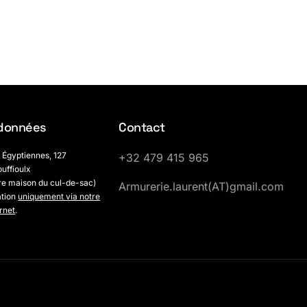
données
Contact
 Égyptiennes, 127
+32 479 415 965
uffioulx
re maison du cul-de-sac)
Armurerie.laurent(AT)gmail.com
ation
uniquement via notre
ernet
.