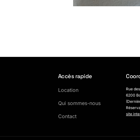
Accès rapide
Coor
Rue des
Location
6200 Bo
(Derniè
Qui sommes-nous
Réserv
site int
Contact