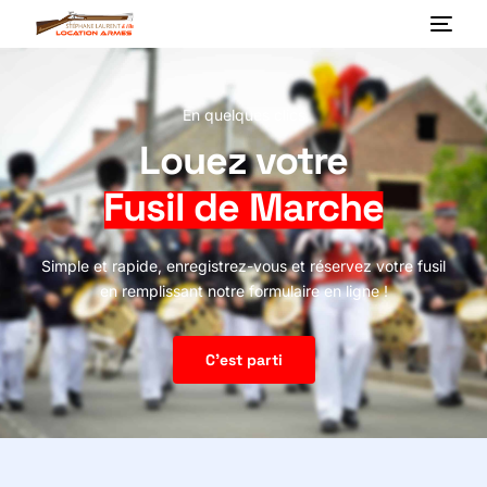
En quelques clics
Louez votre
Fusil de Marche
Simple et rapide, enregistrez-vous et réservez votre fusil
en remplissant notre formulaire en ligne !
C'est parti