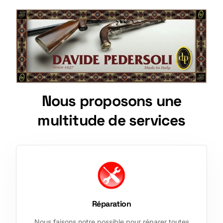
N
o
u
s
p
r
o
p
o
s
o
n
s
u
n
e
m
u
l
t
i
t
u
d
e
d
e
s
e
r
v
i
c
e
s
Réparation
Nous faisons notre possible pour réparer toutes